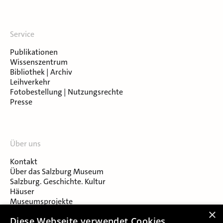
Service
Publikationen
Wissenszentrum
Bibliothek | Archiv
Leihverkehr
Fotobestellung | Nutzungsrechte
Presse
Über uns
Kontakt
Über das Salzburg Museum
Salzburg. Geschichte. Kultur
Häuser
Museumsprojekte
Salzburger Museumsverein
×
Diese Webseite verwendet Cookies.
Museumsverein Celtic Heritage