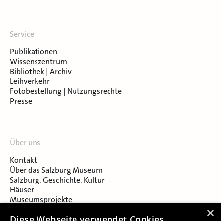
Service
Publikationen
Wissenszentrum
Bibliothek | Archiv
Leihverkehr
Fotobestellung | Nutzungsrechte
Presse
Über uns
Kontakt
Über das Salzburg Museum
Salzburg. Geschichte. Kultur
Häuser
Museumsprojekte
Salzburger Museumsverein
×
Diese Webseite verwendet Cookies.
Museumsverein Celtic Heritage