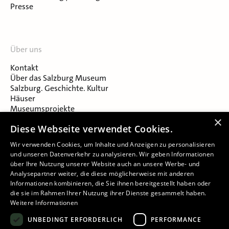
Presse
Über uns
Kontakt
Über das Salzburg Museum
Salzburg. Geschichte. Kultur
Häuser
Museumsprojekte
Salzburger Museumsverein
×
Diese Webseite verwendet Cookies.
Museumsverein Celtic Heritage
Karriere & Jobs
Wir verwenden Cookies, um Inhalte und Anzeigen zu personalisieren
und unseren Datenverkehr zu analysieren. Wir geben Informationen
über Ihre Nutzung unserer Website auch an unsere Werbe- und
Analysepartner weiter, die diese möglicherweise mit anderen
Informationen kombinieren, die Sie ihnen bereitgestellt haben oder
die sie im Rahmen Ihrer Nutzung ihrer Dienste gesammelt haben.
Weitere Informationen
Impressum
UNBEDINGT ERFORDERLICH
PERFORMANCE
Datenschutz