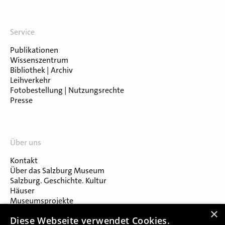
Service
Publikationen
Wissenszentrum
Bibliothek | Archiv
Leihverkehr
Fotobestellung | Nutzungsrechte
Presse
Über uns
Kontakt
Über das Salzburg Museum
Salzburg. Geschichte. Kultur
Häuser
Museumsprojekte
Salzburger Museumsverein
×
Diese Webseite verwendet Cookies.
Museumsverein Celtic Heritage