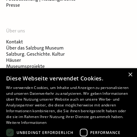
Presse
Über uns
Kontakt
Über das Salzburg Museum
Salzburg. Geschichte. Kultur
Häuser
Museumsprojekte
Salzburger Museumsverein
×
Diese Webseite verwendet Cookies.
Museumsverein Celtic Heritage
Karriere & Jobs
Wir verwenden Cookies, um Inhalte und Anzeigen zu personalisieren
und unseren Datenverkehr zu analysieren. Wir geben Informationen
über Ihre Nutzung unserer Website auch an unsere Werbe- und
Analysepartner weiter, die diese möglicherweise mit anderen
Informationen kombinieren, die Sie ihnen bereitgestellt haben oder
die sie im Rahmen Ihrer Nutzung ihrer Dienste gesammelt haben.
Weitere Informationen
Impressum
UNBEDINGT ERFORDERLICH
PERFORMANCE
Datenschutz