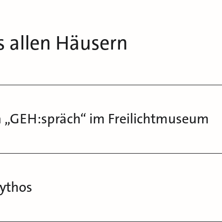
s allen Häusern
 „GEH:spräch“ im Freilichtmuseum
Mythos