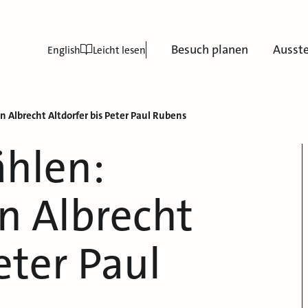
Besuch planen
Ausst
English
Leicht lesen
on Albrecht Altdorfer bis Peter Paul Rubens
ählen:
on Albrecht
eter Paul