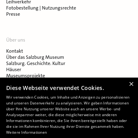
Leihverkehr
Fotobestellung | Nutzungsrechte
Presse
Über uns
Kontakt
Über das Salzburg Museum
Salzburg. Geschichte. Kultur
Häuser
Museumsprojekte
Salzburger Museumsverein
×
Diese Webseite verwendet Cookies.
Museumsverein Celtic Heritage
Karriere & Jobs
Wir verwenden Cookies, um Inhalte und Anzeigen zu personalisieren
und unseren Datenverkehr zu analysieren. Wir geben Informationen
über Ihre Nutzung unserer Website auch an unsere Werbe- und
Analysepartner weiter, die diese möglicherweise mit anderen
Informationen kombinieren, die Sie ihnen bereitgestellt haben oder
die sie im Rahmen Ihrer Nutzung ihrer Dienste gesammelt haben.
Weitere Informationen