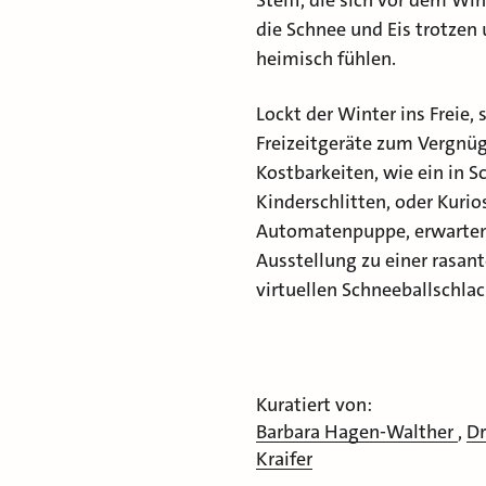
Steiff, die sich vor dem Wi
die Schnee und Eis trotzen
heimisch fühlen.
Lockt der Winter ins Freie, 
Freizeitgeräte zum Vergnüg
Kostbarkeiten, wie ein in 
Kinderschlitten, oder Kurios
Automatenpuppe, erwarten d
Ausstellung zu einer rasan
virtuellen Schneeballschlac
Kuratiert von:
Barbara Hagen-Walther
,
Dr
Kraifer