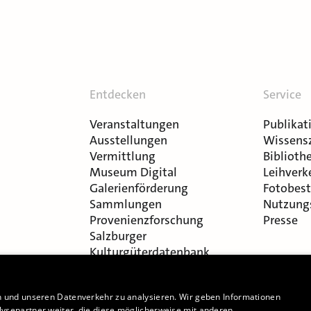
Entdecken
Service
Veranstaltungen
Publikat
Ausstellungen
Wissens
Vermittlung
Bibliothe
Museum Digital
Leihverk
Galerienförderung
Fotobest
Sammlungen
Nutzung
Provenienzforschung
Presse
Salzburger
Kulturgüterdatenbank
n und unseren Datenverkehr zu analysieren. Wir geben Informationen
ysepartner weiter, die diese möglicherweise mit anderen