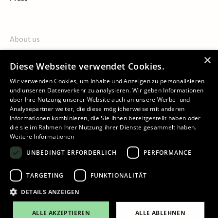
About us
Contact
×
Diese Webseite verwendet Cookies.
About Salzburg Museum
Locations
Wir verwenden Cookies, um Inhalte und Anzeigen zu personalisieren
und unseren Datenverkehr zu analysieren. Wir geben Informationen
über Ihre Nutzung unserer Website auch an unsere Werbe- und
Analysepartner weiter, die diese möglicherweise mit anderen
Informationen kombinieren, die Sie ihnen bereitgestellt haben oder
die sie im Rahmen Ihrer Nutzung ihrer Dienste gesammelt haben.
Weitere Informationen
Imprint
UNBEDINGT ERFORDERLICH
PERFORMANCE
Privacy Policy
Declaration of accessibility
TARGETING
FUNKTIONALITÄT
Cookie-Settings
DETAILS ANZEIGEN
ALLE AKZEPTIEREN
ALLE ABLEHNEN