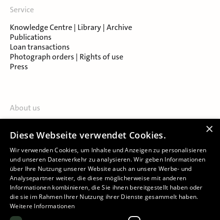
Service
Knowledge Centre | Library | Archive
Publications
Loan transactions
Photograph orders | Rights of use
Press
About us
Contact
×
Diese Webseite verwendet Cookies.
About Salzburg Museum
Locations
Wir verwenden Cookies, um Inhalte und Anzeigen zu personalisieren
und unseren Datenverkehr zu analysieren. Wir geben Informationen
über Ihre Nutzung unserer Website auch an unsere Werbe- und
Analysepartner weiter, die diese möglicherweise mit anderen
Informationen kombinieren, die Sie ihnen bereitgestellt haben oder
die sie im Rahmen Ihrer Nutzung ihrer Dienste gesammelt haben.
Weitere Informationen
Imprint