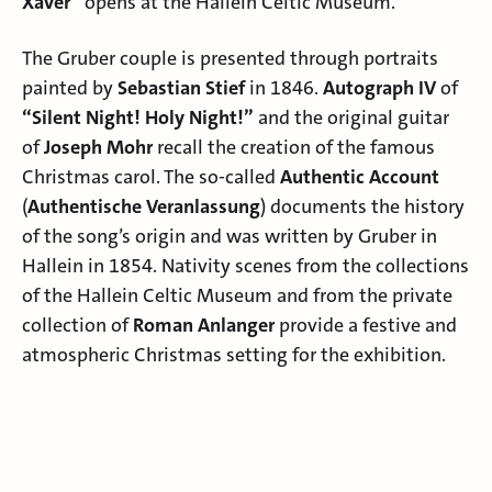
Xaver”
opens at the Hallein Celtic Museum.
The Gruber couple is presented through portraits
painted by
Sebastian Stief
in 1846.
Autograph IV
of
“Silent Night! Holy Night!”
and the original guitar
of
Joseph Mohr
recall the creation of the famous
Christmas carol. The so-called
Authentic Account
(
Authentische Veranlassung
) documents the history
of the song’s origin and was written by Gruber in
Hallein in 1854. Nativity scenes from the collections
of the Hallein Celtic Museum and from the private
collection of
Roman Anlanger
provide a festive and
atmospheric Christmas setting for the exhibition.