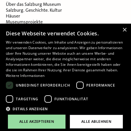
Über das Salzburg Museum
Salzburg. Geschichte. Kultur
Häuser
Museumsprojekte
Salzburger Museumsverein
×
Diese Webseite verwendet Cookies.
Museumsverein Celtic Heritage
Karriere & Jobs
Wir verwenden Cookies, um Inhalte und Anzeigen zu personalisieren
und unseren Datenverkehr zu analysieren. Wir geben Informationen
über Ihre Nutzung unserer Website auch an unsere Werbe- und
Analysepartner weiter, die diese möglicherweise mit anderen
Informationen kombinieren, die Sie ihnen bereitgestellt haben oder
die sie im Rahmen Ihrer Nutzung ihrer Dienste gesammelt haben.
Weitere Informationen
Impressum
UNBEDINGT ERFORDERLICH
PERFORMANCE
Datenschutz
Barrierefreiheitserklärung
TARGETING
FUNKTIONALITÄT
Cookie-Einstellungen
DETAILS ANZEIGEN
ALLE AKZEPTIEREN
ALLE ABLEHNEN