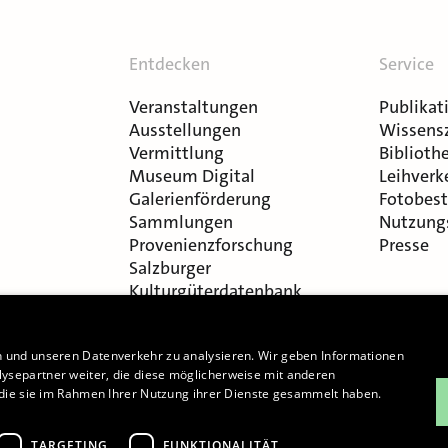
Entdecken
Service
Veranstaltungen
Publikat
Ausstellungen
Wissens
Vermittlung
Bibliothe
Museum Digital
Leihverk
Galerienförderung
Fotobest
Sammlungen
Nutzung
Provenienzforschung
Presse
Salzburger
Kulturgüterdatenbank
n und unseren Datenverkehr zu analysieren. Wir geben Informationen
ysepartner weiter, die diese möglicherweise mit anderen
r die sie im Rahmen Ihrer Nutzung ihrer Dienste gesammelt haben.
Cookie-Einstellungen
TARGETING
FUNKTIONALITÄT