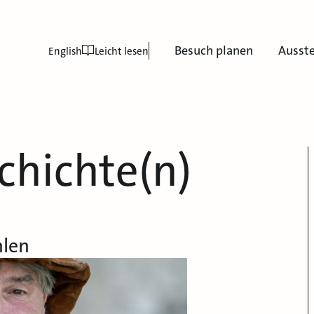
Besuch planen
Ausst
English
Leicht lesen
chichte(n)
hlen