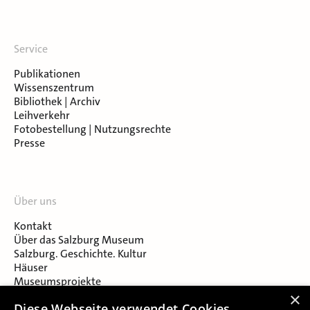
Service
Publikationen
Wissenszentrum
Bibliothek | Archiv
Leihverkehr
Fotobestellung | Nutzungsrechte
Presse
Über uns
Kontakt
Über das Salzburg Museum
Salzburg. Geschichte. Kultur
Häuser
Museumsprojekte
Salzburger Museumsverein
×
Diese Webseite verwendet Cookies.
Museumsverein Celtic Heritage