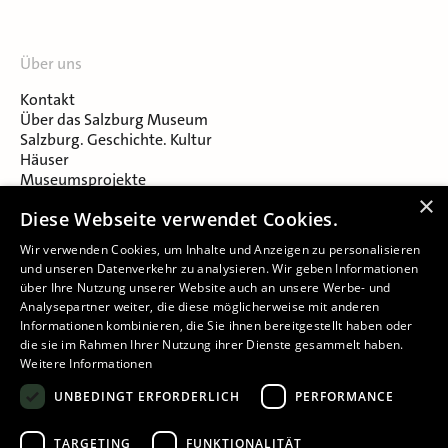
Über uns
Kontakt
Über das Salzburg Museum
Salzburg. Geschichte. Kultur
Häuser
Museumsprojekte
Salzburger Museumsverein
×
Diese Webseite verwendet Cookies.
Museumsverein Celtic Heritage
Karriere & Jobs
Wir verwenden Cookies, um Inhalte und Anzeigen zu personalisieren
und unseren Datenverkehr zu analysieren. Wir geben Informationen
über Ihre Nutzung unserer Website auch an unsere Werbe- und
Analysepartner weiter, die diese möglicherweise mit anderen
Informationen kombinieren, die Sie ihnen bereitgestellt haben oder
die sie im Rahmen Ihrer Nutzung ihrer Dienste gesammelt haben.
Weitere Informationen
Impressum
UNBEDINGT ERFORDERLICH
PERFORMANCE
Datenschutz
Barrierefreiheitserklärung
TARGETING
FUNKTIONALITÄT