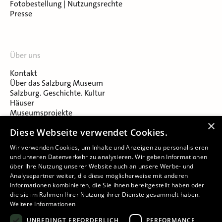
Fotobestellung | Nutzungsrechte
Presse
Über uns
Kontakt
Über das Salzburg Museum
Salzburg. Geschichte. Kultur
Häuser
Museumsprojekte
Salzburger Museumsverein
×
Diese Webseite verwendet Cookies.
Museumsverein Celtic Heritage
Karriere & Jobs
Wir verwenden Cookies, um Inhalte und Anzeigen zu personalisieren
und unseren Datenverkehr zu analysieren. Wir geben Informationen
über Ihre Nutzung unserer Website auch an unsere Werbe- und
Analysepartner weiter, die diese möglicherweise mit anderen
Informationen kombinieren, die Sie ihnen bereitgestellt haben oder
die sie im Rahmen Ihrer Nutzung ihrer Dienste gesammelt haben.
Weitere Informationen
Impressum
UNBEDINGT ERFORDERLICH
PERFORMANCE