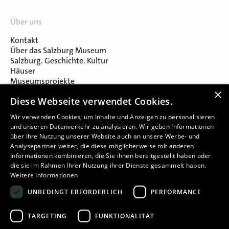
Über uns
Kontakt
Über das Salzburg Museum
Salzburg. Geschichte. Kultur
Häuser
Museumsprojekte
Salzburger Museumsverein
×
Diese Webseite verwendet Cookies.
Museumsverein Celtic Heritage
Karriere & Jobs
Wir verwenden Cookies, um Inhalte und Anzeigen zu personalisieren
und unseren Datenverkehr zu analysieren. Wir geben Informationen
über Ihre Nutzung unserer Website auch an unsere Werbe- und
Analysepartner weiter, die diese möglicherweise mit anderen
Informationen kombinieren, die Sie ihnen bereitgestellt haben oder
die sie im Rahmen Ihrer Nutzung ihrer Dienste gesammelt haben.
Weitere Informationen
Impressum
UNBEDINGT ERFORDERLICH
PERFORMANCE
Datenschutz
Barrierefreiheitserklärung
TARGETING
FUNKTIONALITÄT
Cookie-Einstellungen