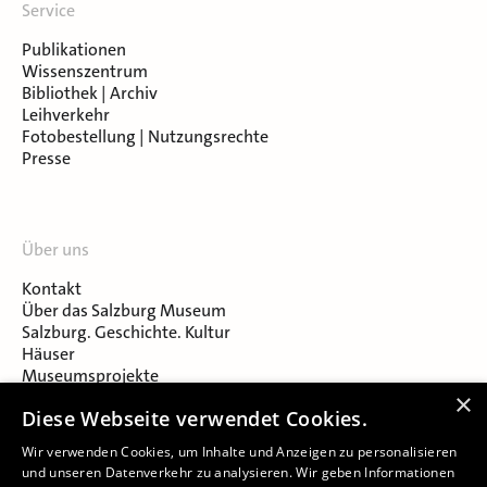
Service
Publikationen
Wissenszentrum
Bibliothek | Archiv
Leihverkehr
Fotobestellung | Nutzungsrechte
Presse
Über uns
Kontakt
Über das Salzburg Museum
Salzburg. Geschichte. Kultur
Häuser
Museumsprojekte
Salzburger Museumsverein
×
Diese Webseite verwendet Cookies.
Museumsverein Celtic Heritage
Karriere & Jobs
Wir verwenden Cookies, um Inhalte und Anzeigen zu personalisieren
und unseren Datenverkehr zu analysieren. Wir geben Informationen