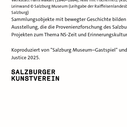
Werkstatt Hans Makart (1840–1884), Nixe mit Fischernetz (Rüc
Leinwand © Salzburg Museum (Leihgabe der Raiffeisenlandesb
Salzburg)
Sammlungsobjekte mit bewegter Geschichte bilden 
Ausstellung, die die Provenienzforschung des Salz
Projekten zum Thema NS-Zeit und Erinnerungskultur
Koproduziert von "
Salzburg Museum–
Gastspiel"
un
Justice
2025.