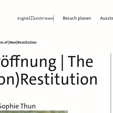
Besuch planen
Ausst
English
Leicht lesen
m of (Non)Restitution
öffnung | The
n)Restitution
 Sophie Thun