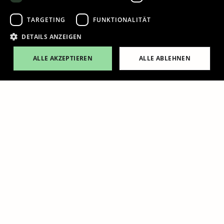
Ticket online kaufen
TARGETING
FUNKTIONALITÄT
DETAILS ANZEIGEN
Alle Ausstellungen ansehen
ALLE AKZEPTIEREN
ALLE ABLEHNEN
Ticket online kaufen