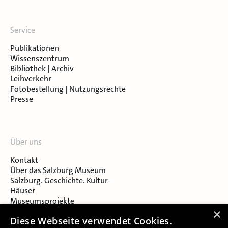
Service
Publikationen
Wissenszentrum
Bibliothek | Archiv
Leihverkehr
Fotobestellung | Nutzungsrechte
Presse
Über uns
Kontakt
Über das Salzburg Museum
Salzburg. Geschichte. Kultur
Häuser
Museumsprojekte
Salzburger Museumsverein
×
Diese Webseite verwendet Cookies.
Museumsverein Celtic Heritage