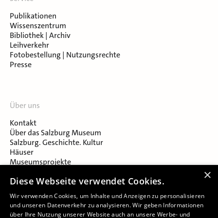
Publikationen
Wissenszentrum
Bibliothek | Archiv
Leihverkehr
Fotobestellung | Nutzungsrechte
Presse
Über uns
Kontakt
Über das Salzburg Museum
Salzburg. Geschichte. Kultur
Häuser
Museumsprojekte
Salzburger Museumsverein
×
Diese Webseite verwendet Cookies.
Museumsverein Celtic Heritage
Karriere & Jobs
Wir verwenden Cookies, um Inhalte und Anzeigen zu personalisieren
und unseren Datenverkehr zu analysieren. Wir geben Informationen
über Ihre Nutzung unserer Website auch an unsere Werbe- und