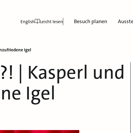
Besuch planen
Ausst
English
Leicht lesen
unzufriedene Igel
a?! | Kasperl und
ne Igel