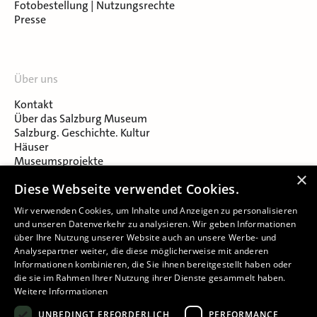
Fotobestellung | Nutzungsrechte
Presse
Über uns
Kontakt
Über das Salzburg Museum
Salzburg. Geschichte. Kultur
Häuser
Museumsprojekte
Salzburger Museumsverein
×
Diese Webseite verwendet Cookies.
Museumsverein Celtic Heritage
Karriere & Jobs
Wir verwenden Cookies, um Inhalte und Anzeigen zu personalisieren
und unseren Datenverkehr zu analysieren. Wir geben Informationen
über Ihre Nutzung unserer Website auch an unsere Werbe- und
Analysepartner weiter, die diese möglicherweise mit anderen
Informationen kombinieren, die Sie ihnen bereitgestellt haben oder
die sie im Rahmen Ihrer Nutzung ihrer Dienste gesammelt haben.
Weitere Informationen
Impressum
UNBEDINGT ERFORDERLICH
PERFORMANCE