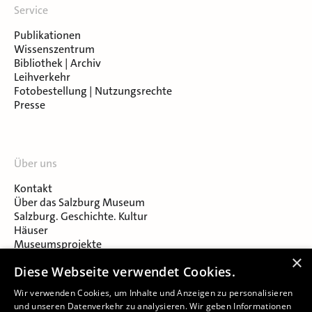
Service
Publikationen
Wissenszentrum
Bibliothek | Archiv
Leihverkehr
Fotobestellung | Nutzungsrechte
Presse
Über uns
Kontakt
Über das Salzburg Museum
Salzburg. Geschichte. Kultur
Häuser
Museumsprojekte
Salzburger Museumsverein
×
Diese Webseite verwendet Cookies.
Museumsverein Celtic Heritage
Karriere & Jobs
Wir verwenden Cookies, um Inhalte und Anzeigen zu personalisieren
und unseren Datenverkehr zu analysieren. Wir geben Informationen