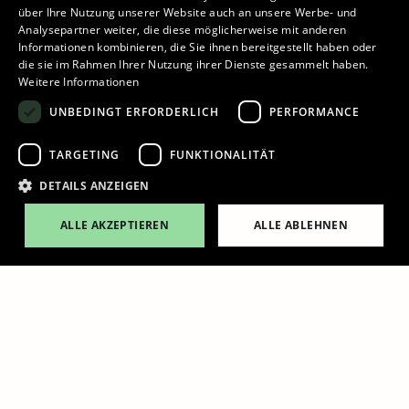
über Ihre Nutzung unserer Website auch an unsere Werbe- und
Analysepartner weiter, die diese möglicherweise mit anderen
Informationen kombinieren, die Sie ihnen bereitgestellt haben oder
die sie im Rahmen Ihrer Nutzung ihrer Dienste gesammelt haben.
Weitere Informationen
UNBEDINGT ERFORDERLICH
PERFORMANCE
Spielzeug Museum
Bücherwurm und Leseratte
TARGETING
FUNKTIONALITÄT
Ticket online kaufen
DETAILS ANZEIGEN
ALLE AKZEPTIEREN
ALLE ABLEHNEN
Ticket online kaufen
Alle Ausstellungen ansehen