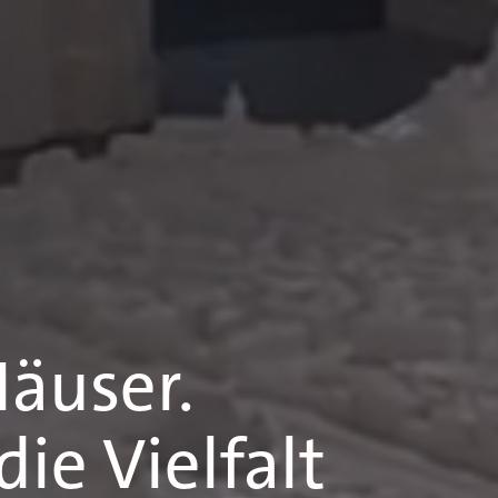
äuser.
ie Vielfalt